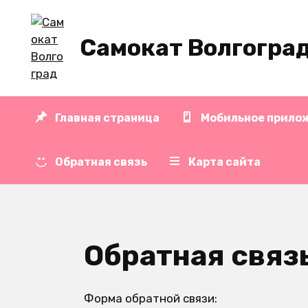
Перейти
к
Самокат Волгогра
содержанию
Главная страница
Мобильное прило
Обратная связь
Карта сайта
Обратная связ
Форма обратной связи: