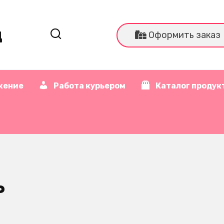
д
Оформить заказ
жение
Работа курьером
Каталог продук
ь